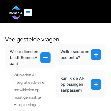
Veelgestelde vragen
Welke diensten
Welke sectoren
biedt Romea.AI
bedient u?
aan?
Wij bieden AI-
Kan ik de AI-
integratieadvies en
oplossingen
ontwikkelen op
aanpassen?
maat gemaakte
AI-oplossingen