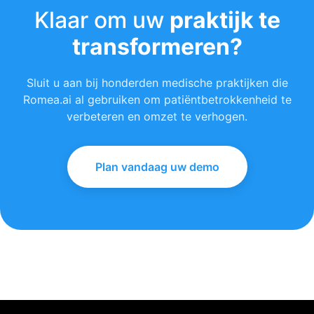
Klaar om uw
praktijk te
transformeren?
Sluit u aan bij honderden medische praktijken die
Romea.ai al gebruiken om patiëntbetrokkenheid te
verbeteren en omzet te verhogen.
Plan vandaag uw demo